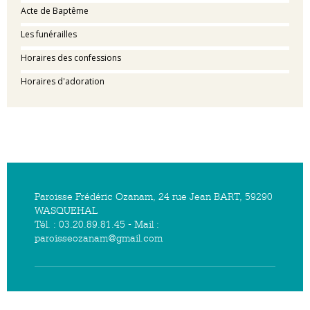
Acte de Baptême
Les funérailles
Horaires des confessions
Horaires d'adoration
Paroisse Frédéric Ozanam, 24 rue Jean BART, 59290
WASQUEHAL
Tél. : 03.20.89.81.45 - Mail :
paroisseozanam@gmail.com