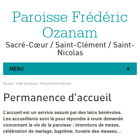
Paroisse Frédéric
Aller
Outils
au
personnels
contenu.
|
Ozanam
Aller
à
la
navigation
Sacré-Cœur / Saint-Clément / Saint-
Nicolas
MENU
Accueil
›
Infos pratiques
›
Permanence d'accueil
Permanence d'accueil
L’accueil est un service assuré par des laïcs bénévoles.
Les accueillants sont là pour répondre à toute demande
concernant la vie de la paroisse : intentions de messe,
célébration de mariage, baptême, horaire des messes…