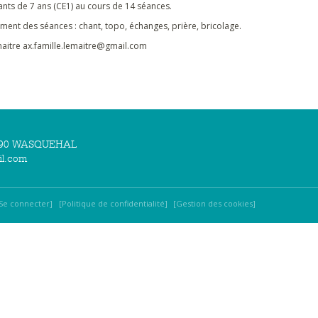
ants de 7 ans (CE1) au cours de 14 séances.
ment des séances : chant, topo, échanges, prière, bricolage.
aitre ax.famille.lemaitre@gmail.com
59290 WASQUEHAL
il.com
Se connecter
Politique de confidentialité
Gestion des cookies