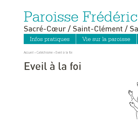
Paroisse Frédér
Aller
Outils
au
personnels
contenu.
|
Sacré-Cœur / Saint-Clément / Sa
Aller
à
la
Infos pratiques
Vie sur la paroisse
navigation
Accueil
›
Catéchisme
›
Eveil à la foi
Eveil à la foi