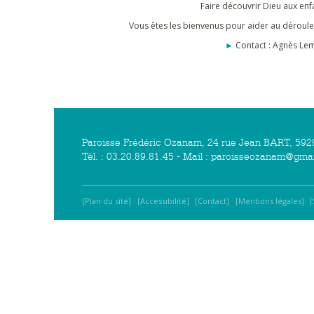
Faire découvrir Dieu aux enf
Vous êtes les bienvenus pour aider au déroule
►
Contact : Agnès Lem
Paroisse Frédéric Ozanam, 24 rue Jean BART, 
Tél. : 03.20.89.81.45 - Mail : paroisseozanam@gma
Plan du site
Accessibilité
Contact
Mentions légales