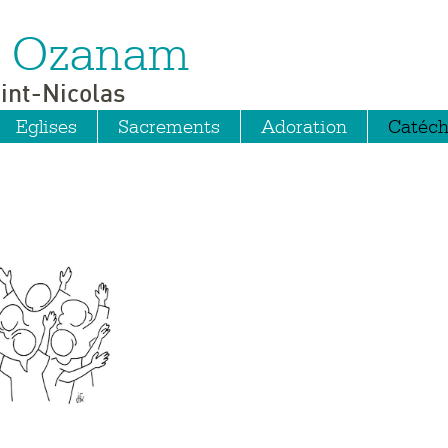
ic Ozanam
int-Nicolas
Eglises
Sacrements
Adoration
Catéc