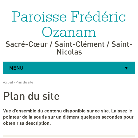
Paroisse Frédéric
Aller
Outils
au
personnels
contenu.
|
Ozanam
Aller
à
la
navigation
Sacré-Cœur / Saint-Clément / Saint-
Nicolas
MENU
Accueil
›
Plan du site
Plan du site
Vue d'ensemble du contenu disponible sur ce site. Laissez le
pointeur de la souris sur un élément quelques secondes pour
obtenir sa description.