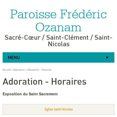
Paroisse Frédéric
Aller
Outils
au
personnels
contenu.
|
Ozanam
Aller
à
la
navigation
Sacré-Cœur / Saint-Clément / Saint-
Nicolas
MENU
Accueil
›
Adoration
›
Adoration - Horaires
Adoration - Horaires
Exposition du Saint Sacrement
Eglise Saint Nicolas