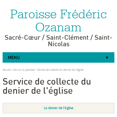
Paroisse Frédéric
Aller
Outils
au
personnels
contenu.
|
Ozanam
Aller
à
la
navigation
Sacré-Cœur / Saint-Clément / Saint-
Nicolas
MENU
Accueil
›
Vie sur la paroisse
›
Service de collecte du denier de l'église
Service de collecte du
denier de l'église
Le denier de l'église