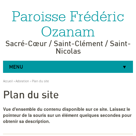
Paroisse Frédéric
Aller
Outils
au
personnels
contenu.
|
Ozanam
Aller
à
la
navigation
Sacré-Cœur / Saint-Clément / Saint-
Nicolas
MENU
Accueil
›
Adoration
›
Plan du site
Plan du site
Vue d'ensemble du contenu disponible sur ce site. Laissez le
pointeur de la souris sur un élément quelques secondes pour
obtenir sa description.