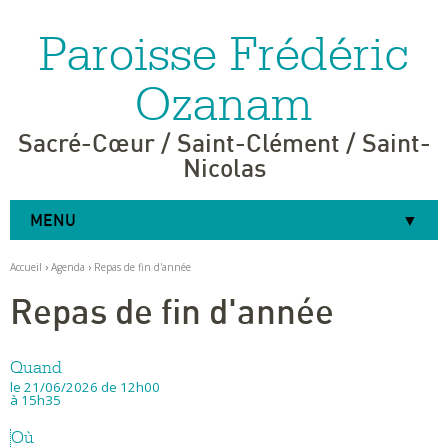
Paroisse Frédéric
Aller
Outils
au
personnels
contenu.
|
Ozanam
Aller
à
la
navigation
Sacré-Cœur / Saint-Clément / Saint-
Nicolas
MENU
Accueil
›
Agenda
›
Repas de fin d'année
Repas de fin d'année
Quand
le 21/06/2026
de 12h00
à 15h35
Où