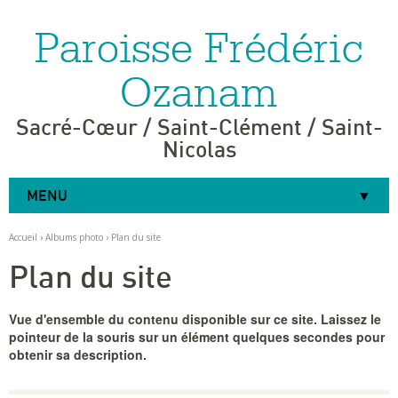
Paroisse Frédéric
Aller
Outils
au
personnels
contenu.
|
Ozanam
Aller
à
la
navigation
Sacré-Cœur / Saint-Clément / Saint-
Nicolas
MENU
Accueil
›
Albums photo
›
Plan du site
Plan du site
Vue d'ensemble du contenu disponible sur ce site. Laissez le
pointeur de la souris sur un élément quelques secondes pour
obtenir sa description.