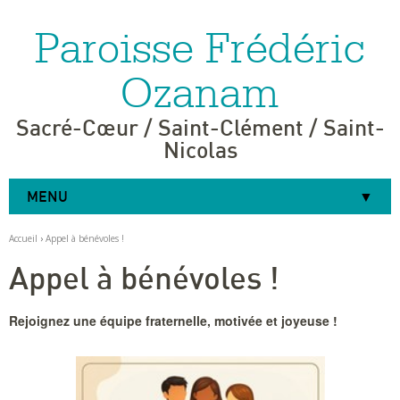
Paroisse Frédéric
Aller
Outils
au
personnels
contenu.
|
Ozanam
Aller
à
la
navigation
Sacré-Cœur / Saint-Clément / Saint-
Nicolas
MENU
Accueil
›
Appel à bénévoles !
Appel à bénévoles !
Rejoignez une équipe fraternelle, motivée et joyeuse !