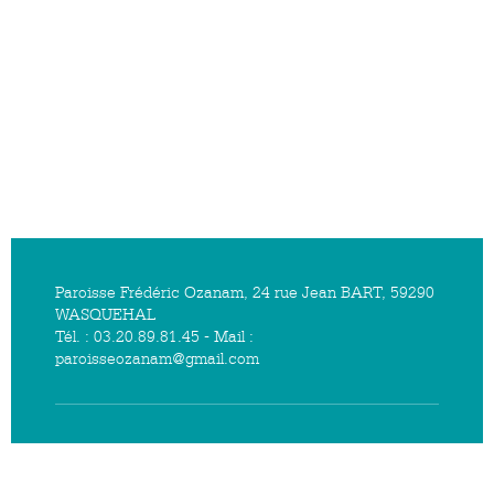
Paroisse Frédéric Ozanam, 24 rue Jean BART, 59290
WASQUEHAL
Tél. : 03.20.89.81.45 - Mail :
paroisseozanam@gmail.com