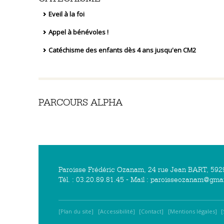
Eveil à la foi
Appel à bénévoles !
Catéchisme des enfants dès 4 ans jusqu'en CM2
PARCOURS ALPHA
Paroisse Frédéric Ozanam, 24 rue Jean BART, 
Tél. : 03.20.89.81.45 - Mail : paroisseozanam@gma
Plan du site
Accessibilité
Contact
Mentions légales