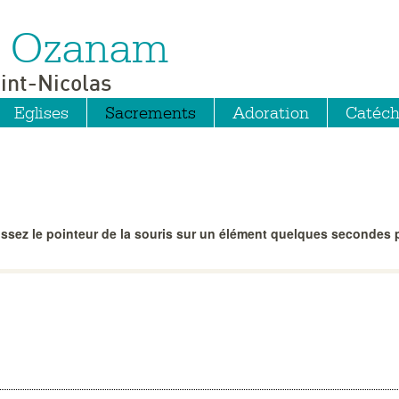
ic Ozanam
int-Nicolas
Eglises
Sacrements
Adoration
Catéc
ssez le pointeur de la souris sur un élément quelques secondes p