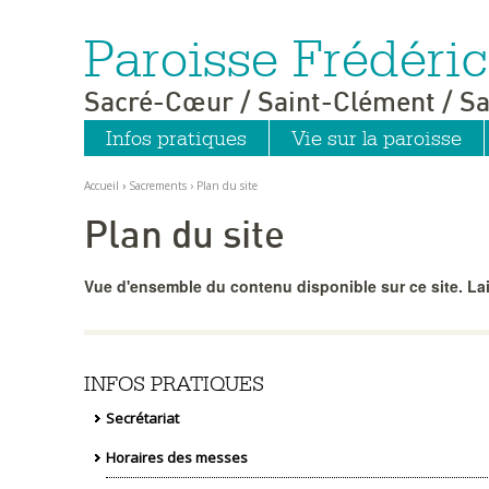
Paroisse Frédér
Aller
Outils
au
personnels
contenu.
|
Sacré-Cœur / Saint-Clément / Sa
Aller
à
la
Infos pratiques
Vie sur la paroisse
navigation
Accueil
›
Sacrements
›
Plan du site
Plan du site
Vue d'ensemble du contenu disponible sur ce site. Lai
INFOS PRATIQUES
Secrétariat
Horaires des messes