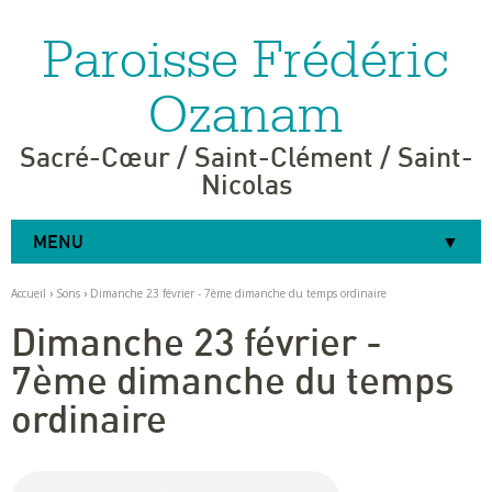
Paroisse Frédéric
Aller
Outils
au
personnels
contenu.
|
Ozanam
Aller
à
la
navigation
Sacré-Cœur / Saint-Clément / Saint-
Nicolas
MENU
Accueil
›
Sons
›
Dimanche 23 février - 7ème dimanche du temps ordinaire
Dimanche 23 février -
7ème dimanche du temps
ordinaire