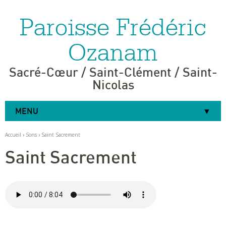
Paroisse Frédéric
Aller
Outils
au
personnels
contenu.
|
Ozanam
Aller
à
la
navigation
Sacré-Cœur / Saint-Clément / Saint-
Nicolas
MENU
Accueil
›
Sons
›
Saint Sacrement
Saint Sacrement