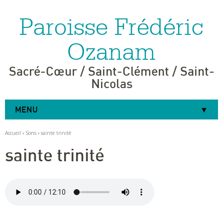
Paroisse Frédéric
Aller
Outils
au
personnels
contenu.
|
Ozanam
Aller
à
la
navigation
Sacré-Cœur / Saint-Clément / Saint-
Nicolas
MENU
Accueil
›
Sons
›
sainte trinité
sainte trinité