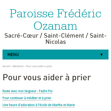
Paroisse Frédéric
Aller
Outils
au
personnels
contenu.
|
Ozanam
Aller
à
la
navigation
Sacré-Cœur / Saint-Clément / Saint-
Nicolas
MENU
Accueil
›
Adoration
›
Pour vous aider à prier
Pour vous aider à prier
Reste avec moi Seigneur - Padre Pio
Pour continuer à méditer et à prier
Une heure d'adoration à l'école de Marthe et Marie