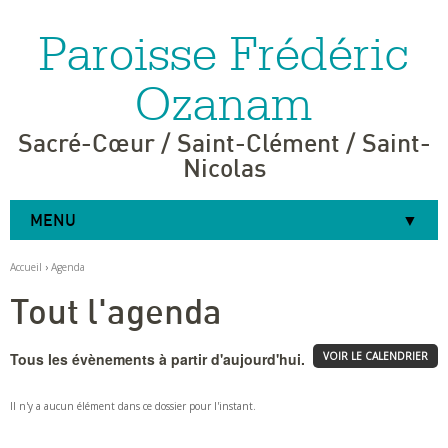
Paroisse Frédéric
Aller
Outils
au
personnels
contenu.
|
Ozanam
Aller
à
la
navigation
Sacré-Cœur / Saint-Clément / Saint-
Nicolas
MENU
Accueil
›
Agenda
Tout l'agenda
Tous les évènements à partir d'aujourd'hui.
VOIR LE CALENDRIER
Il n'y a aucun élément dans ce dossier pour l'instant.